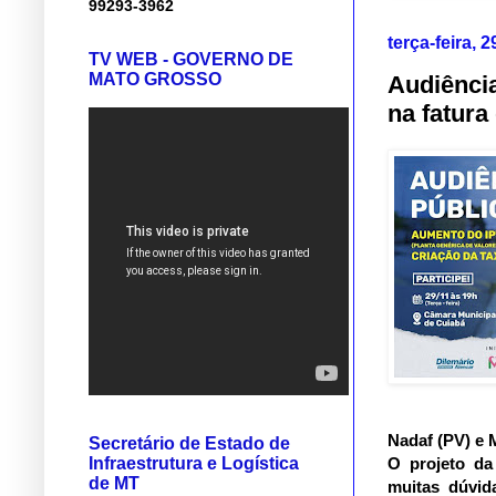
99293-3962
terça-feira,
TV WEB - GOVERNO DE
MATO GROSSO
Audiência
na fatur
Nadaf (PV) e M
Secretário de Estado de
Infraestrutura e Logística
O projeto da
de MT
muitas dúvid