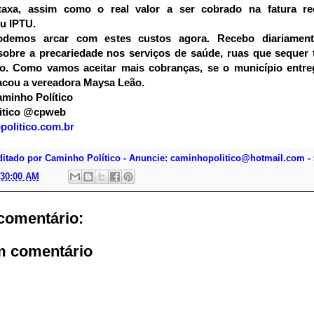
taxa, assim como o real valor a ser cobrado na fatura re
ou IPTU.
demos arcar com estes custos agora. Recebo diariament
sobre a precariedade nos serviços de saúde, ruas que sequer
lto. Como vamos aceitar mais cobranças, se o município entr
acou a vereadora Maysa Leão.
minho Político
itico @cpweb
olitico.com.br
ditado por Caminho Político - Anuncie: caminhopolitico@hotmail.com - 
:30:00 AM
omentário:
m comentário