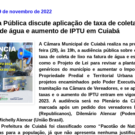
 29 de novembro de 2022
 Pública discute aplicação de taxa de coleta
a de água e aumento de IPTU em Cuiabá
A Câmara Municipal de Cuiabá realiza na pr
feira (29), às 19h, a audiência pública sobre
taxa de coleta de lixo na fatura de água e e
como o Projeto de Lei para revisar a plant
genéricos do município e aumentar o Impo
Propriedade Predial e Territorial Urbana
projetos encaminhados pelo Poder Executi
tramitação na Câmara de Vereadores, e se a
taxas e o aumento do IPTU entram em vigor
2023.
A audiência será no Plenário da C
marcada após um pedido dos vereadores
(Republicanos), Dilemário Alencar (Pode
ichelly Alencar (União Brasil).
 Prefeitura de Cuiabá foi classificado como “Pacotão de Nat
as para a população, já que não apresenta nenhuma justifica