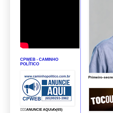
CPWEB - CAMINHO
POLÍTICO
Primeiro-secre
👨🏻‍⚕️ANUNCIE AQUI✍️(65)