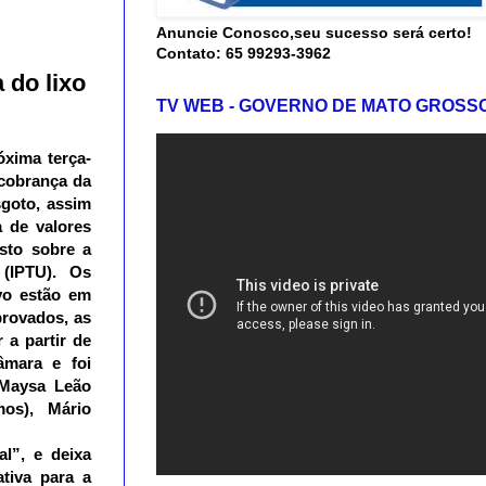
Anuncie Conosco,seu sucesso será certo!
Contato: 65 99293-3962
 do lixo
TV WEB - GOVERNO DE MATO GROSS
óxima terça-
 cobrança da
sgoto, assim
a de valores
sto sobre a
 (IPTU). Os
vo estão em
provados, as
 a partir de
âmara e foi
 Maysa Leão
mos), Mário
al”, e deixa
tiva para a