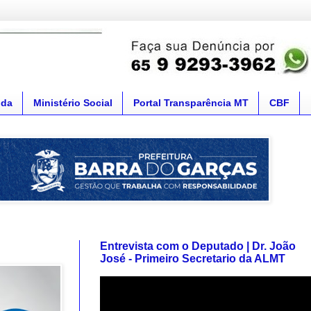
nda
Ministério Social
Portal Transparência MT
CBF
Entrevista com o Deputado | Dr. João
José - Primeiro Secretario da ALMT