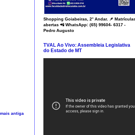
Shopping Goiabeiras, 2° Andar. 📌 Matrícula
abertas 📲 WhatsApp: (65) 99604- 6317 -
Pedro Augusto
TVAL Ao Vivo: Assembleia Legislativa
do Estado de MT
mais antiga