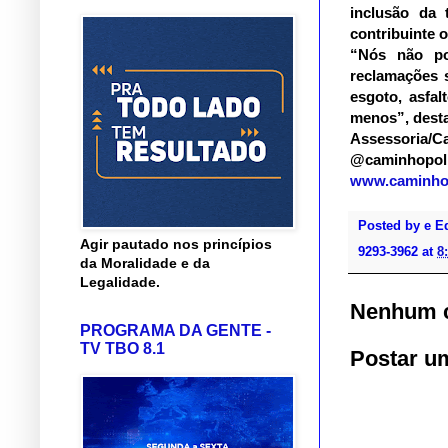
inclusão da 
contribuinte 
“Nós não po
reclamações 
esgoto, asfa
menos”, dest
Assessoria/Ca
@caminhopol
www.caminhop
Posted by
e E
Agir pautado nos princípios
9293-3962
at
8
da Moralidade e da
Legalidade.
Nenhum c
PROGRAMA DA GENTE -
TV TBO 8.1
Postar u