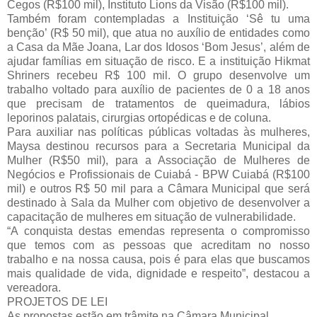
Cegos (R$100 mil), Instituto Lions da Visão (R$100 mil).
Também foram contempladas a Instituição ‘Sê tu uma
benção’ (R$ 50 mil), que atua no auxílio de entidades como
a Casa da Mãe Joana, Lar dos Idosos ‘Bom Jesus’, além de
ajudar famílias em situação de risco. E a instituição Hikmat
Shriners recebeu R$ 100 mil. O grupo desenvolve um
trabalho voltado para auxílio de pacientes de 0 a 18 anos
que precisam de tratamentos de queimadura, lábios
leporinos palatais, cirurgias ortopédicas e de coluna.
Para auxiliar nas políticas públicas voltadas às mulheres,
Maysa destinou recursos para a Secretaria Municipal da
Mulher (R$50 mil), para a Associação de Mulheres de
Negócios e Profissionais de Cuiabá - BPW Cuiabá (R$100
mil) e outros R$ 50 mil para a Câmara Municipal que será
destinado à Sala da Mulher com objetivo de desenvolver a
capacitação de mulheres em situação de vulnerabilidade.
“A conquista destas emendas representa o compromisso
que temos com as pessoas que acreditam no nosso
trabalho e na nossa causa, pois é para elas que buscamos
mais qualidade de vida, dignidade e respeito”, destacou a
vereadora.
PROJETOS DE LEI
As propostas estão em trâmite na Câmara Municipal.