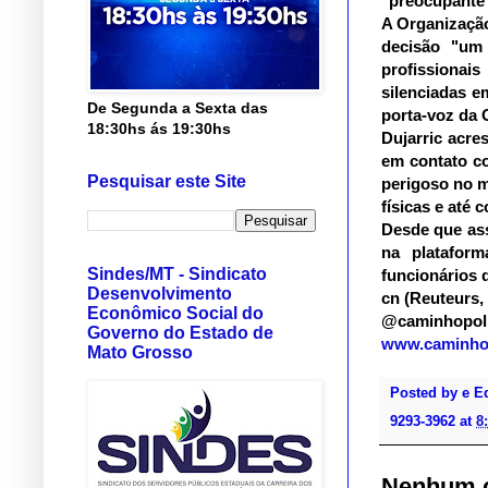
"preocupante
A Organização
decisão "um
profissiona
silenciadas e
De Segunda a Sexta das
porta-voz da 
18:30hs ás 19:30hs
Dujarric acr
em contato co
Pesquisar este Site
perigoso no 
físicas e até c
Desde que as
na platafor
Sindes/MT - Sindicato
funcionários 
Desenvolvimento
cn (Reuteurs,
Econômico Social do
@caminhopol
Governo do Estado de
www.caminhop
Mato Grosso
Posted by
e E
9293-3962
at
8
Nenhum c