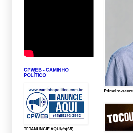
CPWEB - CAMINHO
POLÍTICO
Primeiro-secre
👨🏻‍⚕️ANUNCIE AQUI✍️(65)