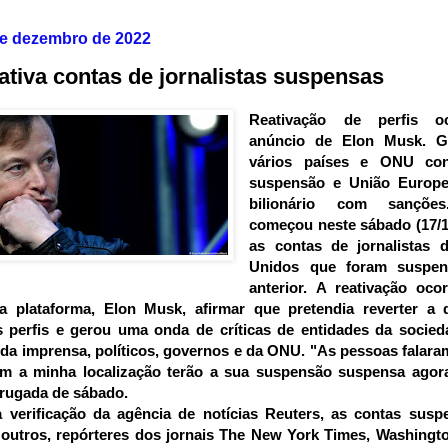
de dezembro de 2022
eativa contas de jornalistas suspensas
Reativação de perfis o
anúncio de Elon Musk. G
vários países e ONU co
suspensão e União Europ
bilionário com sanções
começou neste sábado (17/12
as contas de jornalistas 
Unidos que foram suspen
anterior. A reativação oco
 plataforma, Elon Musk, afirmar que pretendia reverter a
d
perfis e gerou uma onda de críticas de entidades da socieda
da imprensa, políticos, governos e da ONU. "As pessoas falara
am a minha localização terão a sua suspensão suspensa agora
rugada de sábado.
verificação da agência de notícias Reuters, as contas susp
e outros, repórteres dos jornais The New York Times, Washingt