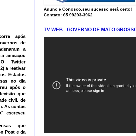
Anuncie Conosco,seu sucesso será certo!
Contato: 65 99293-3962
TV WEB - GOVERNO DE MATO GROSS
corre após
overnos de
ndenaram a
eia ameaçou
.O Twitter
) a reativar
dos Estados
sas no dia
rreu após o
ecisão que
de civil, de
m. As contas
", escreveu
ensas – que
on Post e da