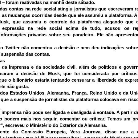
– foram reativadas na manhã deste sábado.
as contas na rede social atingiu jornalistas que escreveram 
 as mudanças ocorridas desde que ele assumiu a plataforma. A
usk, que assumiu o controle da plataforma alegando que d
e expressão na rede social acima de tudo, acusou os re
 informações privadas sobre seu paradeiro. Ele não apresent
.
 o Twitter não comentou a decisão e nem deu indicações sobr
 suspensão das contas.
cas
da imprensa e da sociedade civil, além de políticos e gover
naram a decisão de Musk, que foi considerada por crític
que o bilionário estaria tentando censurar a liberdade de expre
ele não gosta.
dos Estados Unidos, Alemanha, França, Reino Unido e da Uni
que a suspensão de jornalistas da plataforma colocava em risco
 imprensa não pode ser ligada e desligada à vontade. A partir de
não podem mais nos seguir, comentar ou criticar. Temos um p
r", escreveu o Ministério do Exterior da Alemanha.
idente da Comissão Europeia, Vera Jourova, disse que a 