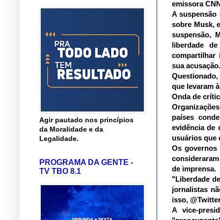
emissora CNN 
A suspensão d
sobre Musk, e
suspensão, M
liberdade d
compartilhar
sua acusação
Questionado,
que levaram à
Onda de críti
Organizações 
países conde
Agir pautado nos princípios
evidência de 
da Moralidade e da
usuários que 
Legalidade.
Os governos 
consideraram 
PROGRAMA DA GENTE -
de imprensa.
TV TBO 8.1
"Liberdade de
jornalistas 
isso, @Twitte
A vice-pres