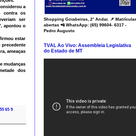
anções.
considerou a
 contra os
Shopping Goiabeiras, 2° Andar. 📌 Matrícula
veriam ser
abertas 📲 WhatsApp: (65) 99604- 6317 -
", apontou o
Pedro Augusto
firmou estar
m precedente
TVAL Ao Vivo: Assembleia Legislativa
do Estado de MT
ura, ameaças
de mudanças
metade dos
55 65 9