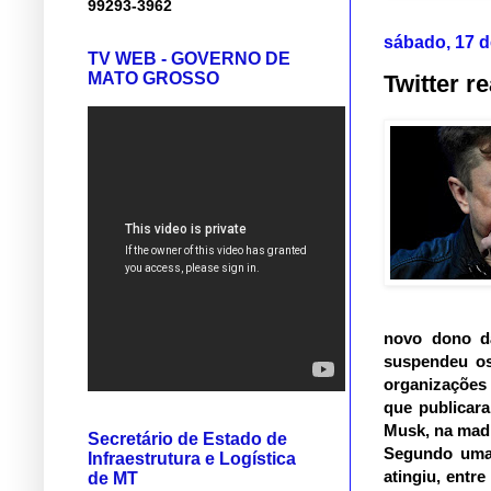
99293-3962
sábado, 17 
TV WEB - GOVERNO DE
MATO GROSSO
Twitter r
novo dono da
suspendeu os 
organizações 
que publicar
Musk, na mad
Secretário de Estado de
Segundo uma 
Infraestrutura e Logística
atingiu, entr
de MT