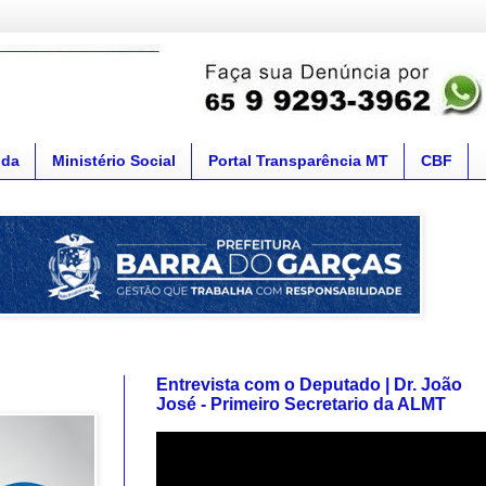
nda
Ministério Social
Portal Transparência MT
CBF
Entrevista com o Deputado | Dr. João
José - Primeiro Secretario da ALMT