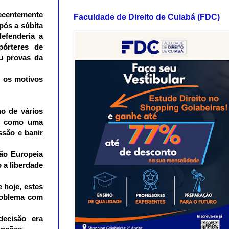
recentemente
Faculdade de Direito de Cuiabá (FDC)
pós a súbita
efenderia a
pórteres de
ou provas da
e os motivos
no de vários
os como uma
ssão e banir
ão Europeia
 a liberdade
 hoje, estes
roblema com
decisão era