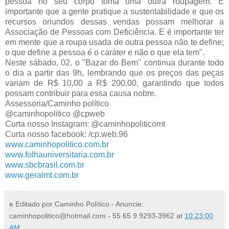
pessoa no seu corpo toma uma outra roupagem. É 
importante que a gente pratique a sustentabilidade e que os 
recursos oriundos dessas vendas possam melhorar a 
Associação de Pessoas com Deficiência. E é importante ter 
em mente que a roupa usada de outra pessoa não te define; 
o que define a pessoa é o caráter e não o que ela tem".
Neste sábado, 02, o "Bazar do Bem" continua durante todo 
o dia a partir das 9h, lembrando que os preços das peças 
variam de R$ 10,00 a R$ 200,00, garantindo que todos 
possam contribuir para essa causa nobre.
Assessoria/Caminho político
@caminhopolitico @cpweb
Curta nosso Instagram: @caminhopoliticomt
Curta nosso facebook: /cp.web.96
www.caminhopolitico.com.br
www.folhauniversitaria.com.br
www.sbcbrasil.com.br
www.geralmt.com.br
e Editado por Caminho Político - Anuncie:
caminhopolitico@hotmail.com - 55 65 9 9293-3962
at
10:23:00
AM