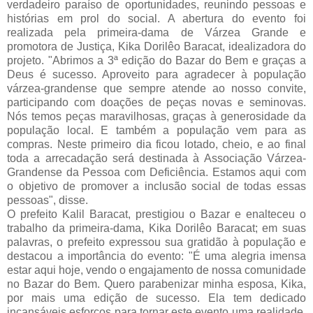
verdadeiro paraíso de oportunidades, reunindo pessoas e 
histórias em prol do social. 
A abertura do evento foi 
realizada pela primeira-dama de Várzea 
Grande e 
promotora de Justiça, Kika Dorilêo Baracat, idealizadora do 
projeto. "Abrimos a 3ª edição do Bazar do Bem e graças a 
Deus é sucesso. Aproveito para agradecer à população 
várzea-grandense que sempre atende ao nosso convite, 
participando com doações de peças novas e seminovas. 
Nós temos peças maravilhosas, graças à generosidade da 
população local. E também a população vem para as 
compras. Neste primeiro dia ficou lotado, cheio, e ao final 
toda a arrecadação será destinada à Associação Várzea-
Grandense da Pessoa com Deficiência. Estamos aqui com 
o objetivo de promover a inclusão social de todas essas 
pessoas", disse.
O prefeito Kalil Baracat, prestigiou o Bazar e enalteceu o 
trabalho da primeira-dama, Kika Dorilêo Baracat; em suas 
palavras, o prefeito expressou sua gratidão à população e 
destacou a importância do evento: "É uma alegria imensa 
estar aqui hoje, vendo o engajamento de nossa comunidade 
no Bazar do Bem. Quero parabenizar minha esposa, Kika, 
por mais uma edição de sucesso. Ela tem dedicado 
incansáveis esforços para tornar este evento uma realidade, 