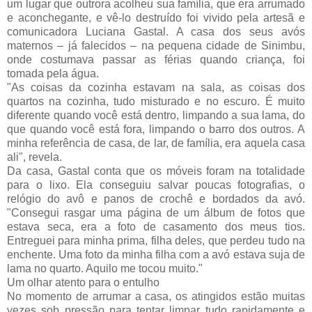
um lugar que outrora acolheu sua família, que era arrumado 
e aconchegante, e vê-lo destruído foi vivido pela artesã e 
comunicadora Luciana Gastal. A casa dos seus avós 
maternos – já falecidos – na pequena cidade de Sinimbu, 
onde costumava passar as férias quando criança, foi 
tomada pela água.
"As coisas da cozinha estavam na sala, as coisas dos 
quartos na cozinha, tudo misturado e no escuro. É muito 
diferente quando você está dentro, limpando a sua lama, do 
que quando você está fora, limpando o barro dos outros. A 
minha referência de casa, de lar, de família, era aquela casa 
ali", revela.
Da casa, Gastal conta que os móveis foram na totalidade 
para o lixo. Ela conseguiu salvar poucas fotografias, o 
relógio do avô e panos de crochê e bordados da avó. 
"Consegui rasgar uma página de um álbum de fotos que 
estava seca, era a foto de casamento dos meus tios. 
Entreguei para minha prima, filha deles, que perdeu tudo na 
enchente. Uma foto da minha filha com a avó estava suja de 
lama no quarto. Aquilo me tocou muito."
Um olhar atento para o entulho
No momento de arrumar a casa, os atingidos estão muitas 
vezes sob pressão para tentar limpar tudo rapidamente e 