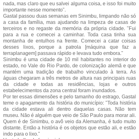
nada, mas claro que eu salvei alguma coisa, e isso foi muito 
importante nesse momento".
Gastal passou duas semanas em Sinimbu, limpando não só 
a casa da família, mas ajudando na limpeza de casas de 
terceiros e no regaste da memória da própria cidade. "Fui 
para a rua e comecei a caminhar. Toda casa tinha sua 
montanha de entulhos na frente. Comecei a catar coisas 
desses lixos, porque a patrola [máquina que faz a 
terraplanagem] passava rápido e levava tudo embora."
Sinimbu é uma cidade de 10 mil habitantes no interior do 
estado, no Vale do Rio Pardo, de colonização alemã e que 
mantém uma tradição de trabalho vinculado à terra. As 
águas chegaram a três metros de altura nas principais ruas 
da cidade e todas as residências, lojas e outros 
estabelecimentos da zona central foram inundados.
Por ter essas dimensões e pelo tamanho do estrago, Gastal 
teme o apagamento da história do município: "Toda história 
da cidade estava ali dentro daquelas casas. Não tem 
museu. Não é alguém que veio de São Paulo para morar ali. 
Quem é de Sinimbu, o avô veio da Alemanha, é tudo muito 
distante. Então a história é os objetos que estão ali, e estão 
indo para o lixo."