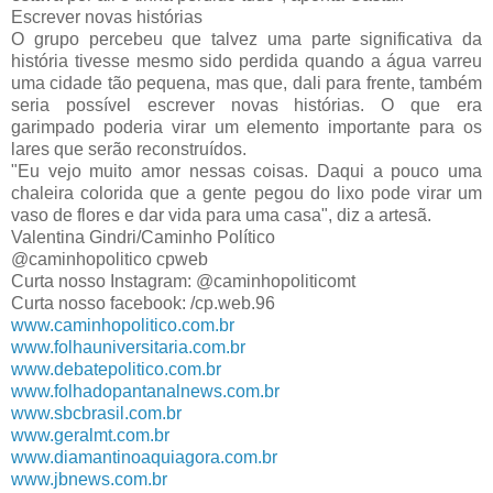
Escrever novas histórias
O grupo percebeu que talvez uma parte significativa da 
história tivesse mesmo sido perdida quando a água varreu 
uma cidade tão pequena, mas que, dali para frente, também 
seria possível escrever novas histórias. O que era 
garimpado poderia virar um elemento importante para os 
lares que serão reconstruídos.
"Eu vejo muito amor nessas coisas. Daqui a pouco uma 
chaleira colorida que a gente pegou do lixo pode virar um 
vaso de flores e dar vida para uma casa", diz a artesã.
Valentina Gindri/Caminho Político
@caminhopolitico cpweb
Curta nosso Instagram: @caminhopoliticomt
Curta nosso facebook: /cp.web.96
www.caminhopolitico.com.br
www.folhauniversitaria.com.br
www.debatepolitico.com.br
www.folhadopantanalnews.com.br
www.sbcbrasil.com.br
www.geralmt.com.br
www.diamantinoaquiagora.com.br
www.jbnews.com.br