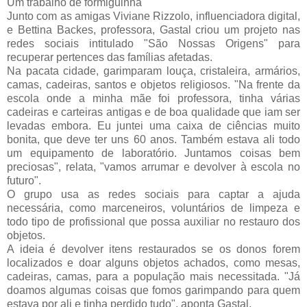
Um trabalho de formiguinha
Junto com as amigas Viviane Rizzolo, influenciadora digital, 
e Bettina Backes, professora, Gastal criou um projeto nas 
redes sociais intitulado "São Nossas Origens" para 
recuperar pertences das famílias afetadas.
Na pacata cidade, garimparam louça, cristaleira, armários, 
camas, cadeiras, santos e objetos religiosos. "Na frente da 
escola onde a minha mãe foi professora, tinha várias 
cadeiras e carteiras antigas e de boa qualidade que iam ser 
levadas embora. Eu juntei uma caixa de ciências muito 
bonita, que deve ter uns 60 anos. Também estava ali todo 
um equipamento de laboratório. Juntamos coisas bem 
preciosas", relata, "vamos arrumar e devolver à escola no 
futuro".
O grupo usa as redes sociais para captar a ajuda 
necessária, como marceneiros, voluntários de limpeza e 
todo tipo de profissional que possa auxiliar no restauro dos 
objetos.
A ideia é devolver itens restaurados se os donos forem 
localizados e doar alguns objetos achados, como mesas, 
cadeiras, camas, para a população mais necessitada. "Já 
doamos algumas coisas que fomos garimpando para quem 
estava por ali e tinha perdido tudo", aponta Gastal.