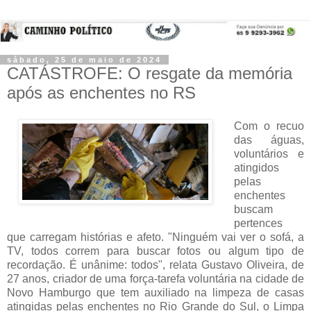
sábado, 25 de maio de 2024
CATÁSTROFE: O resgate da memória
após as enchentes no RS
Com o recuo 
das águas, 
voluntários e 
atingidos 
pelas 
enchentes 
buscam 
pertences 
que carregam histórias e afeto. "Ninguém vai ver o sofá, a 
TV, todos correm para buscar fotos ou algum tipo de 
recordação. É unânime: todos", relata Gustavo Oliveira, de 
27 anos, criador de uma força-tarefa voluntária na cidade de 
Novo Hamburgo que tem auxiliado na limpeza de casas 
atingidas pelas enchentes no Rio Grande do Sul, o Limpa 