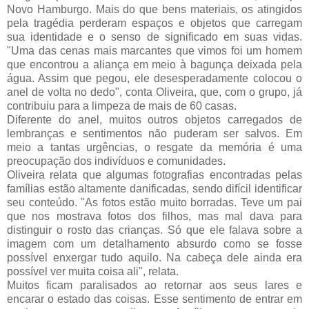
Novo Hamburgo.
Mais do que bens materiais, os atingidos 
pela tragédia perderam espaços e objetos que carregam 
sua identidade e o senso de significado em suas vidas. 
"Uma das cenas mais marcantes que vimos foi um homem 
que encontrou a aliança em meio à bagunça deixada pela 
água. Assim que pegou, ele desesperadamente colocou o 
anel de volta no dedo", conta Oliveira, que, com o grupo, já 
contribuiu para a limpeza de mais de 60 casas.
Diferente do anel, muitos outros objetos carregados de 
lembranças e sentimentos não puderam ser salvos. Em 
meio a tantas urgências, o resgate da memória é uma 
preocupação dos indivíduos e comunidades.
Oliveira relata que algumas fotografias encontradas pelas 
famílias estão altamente danificadas, sendo difícil identificar 
seu conteúdo. "As fotos estão muito borradas. Teve um pai 
que nos mostrava fotos dos filhos, mas mal dava para 
distinguir o rosto das crianças. Só que ele falava sobre a 
imagem com um detalhamento absurdo como se fosse 
possível enxergar tudo aquilo. Na cabeça dele ainda era 
possível ver muita coisa ali", relata.
Muitos ficam paralisados ao retornar aos seus lares e 
encarar o estado das coisas. Esse sentimento de entrar em 