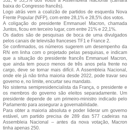
332, e 33,5% dos votos à Assembleia Nacional (câmara 
baixa do Congresso francês).
Logo atrás vem a coalizão de partidos de esquerda Nova 
Frente Popular (NFP), com entre 28,1% e 28,5% dos votos.
A coligação do presidente Emmanuel Macron, chamada 
Juntos, ficou em terceiro lugar, com entre 21% e 22,1%.
Os dados são de pesquisas de boca de urna divulgados 
pelos canais de televisão franceses TF1 e France 2.
Se confirmados, os números sugerem um desempenho da 
RN em linha com o projetado pelas pesquisas, e indicam 
que a situação do presidente francês Emmanuel Macron, 
que ainda tem pouco menos de três anos pela frente no 
cargo, deve se tornar mais difícil. A Assembleia Nacional, 
onde ele já não tinha maioria desde 2022, pode travar seu 
governo e, no limite, encurtar seu mandato.
No sistema semipresidencialista da França, o presidente e 
os membros do governo são eleitos separadamente. Um 
presidente depende de um primeiro-ministro indicado pelo 
Parlamento para assegurar a governabilidade.
Para obter a maioria absoluta e poder liderar um governo 
estável, um partido precisa de 289 das 577 cadeiras na 
Assembleia Nacional – antes da nova votação, Macron 
tinha apenas 250.