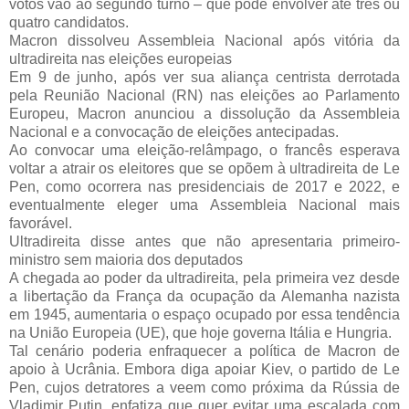
votos vão ao segundo turno – que pode envolver até três ou 
quatro candidatos.
Macron dissolveu Assembleia Nacional após vitória da 
ultradireita nas eleições europeias
Em 9 de junho, após ver sua aliança centrista derrotada 
pela Reunião Nacional (RN) nas eleições ao Parlamento 
Europeu, Macron anunciou a dissolução da Assembleia 
Nacional e a convocação de eleições antecipadas.
Ao convocar uma eleição-relâmpago, o francês esperava 
voltar a atrair os eleitores que se opõem à ultradireita de Le 
Pen, como ocorrera nas presidenciais de 2017 e 2022, e 
eventualmente eleger uma Assembleia Nacional mais 
favorável. 
Ultradireita disse antes que não apresentaria primeiro-
ministro sem maioria dos deputados
A chegada ao poder da ultradireita, pela primeira vez desde 
a libertação da França da ocupação da Alemanha nazista 
em 1945, aumentaria o espaço ocupado por essa tendência 
na União Europeia (UE), que hoje governa Itália e Hungria.
Tal cenário poderia enfraquecer a política de Macron de 
apoio à Ucrânia. Embora diga apoiar Kiev, o partido de Le 
Pen, cujos detratores a veem como próxima da Rússia de 
Vladimir Putin, enfatiza que quer evitar uma escalada com 