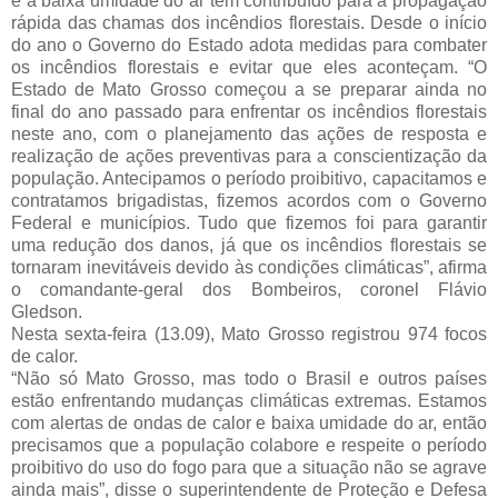
e a baixa umidade do ar têm contribuído para a propagação
rápida das chamas dos incêndios florestais. Desde o início
do ano o Governo do Estado adota medidas para combater
os incêndios florestais e evitar que eles aconteçam.
“O
Estado de Mato Grosso começou a se preparar ainda no
final do ano passado para enfrentar os incêndios florestais
neste ano, com o planejamento das ações de resposta e
realização de ações preventivas para a conscientização da
população. Antecipamos o
período proibitivo, capacitamos e
contratamos brigadistas, fizemos acordos com o Governo
Federal e municípios. Tudo que fizemos foi para garantir
uma redução dos danos, já que os incêndios florestais se
tornaram inevitáveis devido às condições climáticas”, afirma
o comandante-geral dos Bombeiros, coronel Flávio
Gledson.
Nesta sexta-feira (13.09), Mato Grosso registrou 974 focos
de calor.
“Não só Mato Grosso, mas todo o Brasil e outros países
estão enfrentando mudanças climáticas extremas. Estamos
com alertas de ondas de calor e baixa umidade do ar, então
precisamos que a população colabore e respeite o período
proibitivo do uso do fogo para que a situação não se agrave
ainda mais”, disse o superintendente de Proteção e Defesa