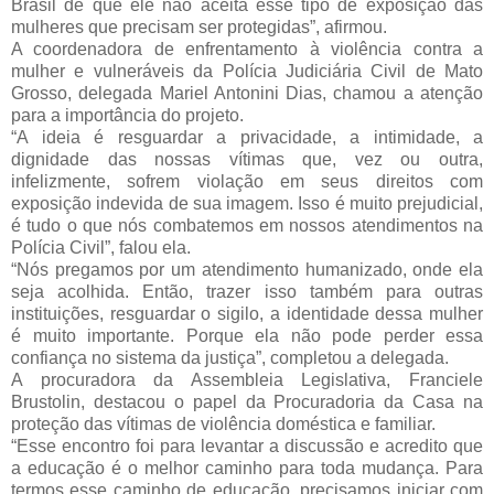
Brasil de que ele não aceita esse tipo de exposição das 
mulheres que precisam ser protegidas”, afirmou.
A coordenadora de enfrentamento à violência contra a 
mulher e vulneráveis da Polícia Judiciária Civil de Mato 
Grosso, delegada Mariel Antonini Dias, chamou a atenção 
para a importância do projeto.
“A ideia é resguardar a privacidade, a intimidade, a 
dignidade das nossas vítimas que, vez ou outra, 
infelizmente, sofrem violação em seus direitos com 
exposição indevida de sua imagem. Isso é muito prejudicial, 
é tudo o que nós combatemos em nossos atendimentos na 
Polícia Civil”, falou ela.
“Nós pregamos por um atendimento humanizado, onde ela 
seja acolhida. Então, trazer isso também para outras 
instituições, resguardar o sigilo, a identidade dessa mulher 
é muito importante. Porque ela não pode perder essa 
confiança no sistema da justiça”, completou a delegada.
A procuradora da Assembleia Legislativa, Franciele 
Brustolin, destacou o papel da Procuradoria da Casa na 
proteção das vítimas de violência doméstica e familiar.
“Esse encontro foi para levantar a discussão e acredito que 
a educação é o melhor caminho para toda mudança. Para 
termos esse caminho de educação, precisamos iniciar com 