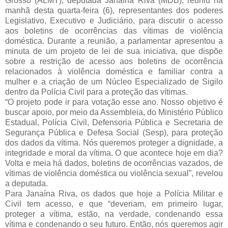
Grosso (ALMT), deputada Janaína Riva (MDB), reuniu na 
manhã desta quarta-feira (6), representantes dos poderes 
Legislativo, Executivo e Judiciário, para discutir o acesso 
aos boletins de ocorrências das vítimas de violência 
doméstica. 
Durante a reunião, a parlamentar apresentou a 
minuta de um projeto de lei de sua iniciativa, que dispõe 
sobre a restrição de acesso aos boletins de ocorrência 
relacionados à violência doméstica e familiar contra a 
mulher e a criação de um Núcleo Especializado de
 Sigilo 
dentro da Polícia Civil para a proteção das vítimas.
“O projeto pode ir para votação esse ano. Nosso objetivo é 
buscar apoio, por meio da Assembleia, do Ministério Público 
Estadual, Polícia Civil, Defensoria Pública e Secretaria de 
Segurança Pública e Defesa Social (Sesp), para proteção 
dos dados da vítima. Nós queremos proteger a dignidade, a 
integridade e moral da vítima. O que acontece hoje em dia? 
Volta e meia há dados, boletins de ocorrências vazados, de 
vítimas de violência doméstica ou violência sexual”, revelou 
a deputada.
Para Janaína Riva, os dados que hoje a Polícia Militar e 
Civil tem acesso, e que “deveriam, em primeiro lugar, 
proteger a vítima, estão, na verdade, condenando essa 
vítima e condenando o seu futuro. Então, nós queremos agir 