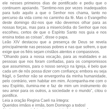
ele nesses primeiros dias de pontificado e pediu que o
continuem apoiando.
"Sentimo-nos por vezes inadequados
para tudo aquilo a que o Senhor nos chama, tanto no
percurso da vida como no caminho da fé. Mas o Evangelho
deste domingo diz-nos que não devemos olhar para as
nossas forças, mas para a misericórdia do Senhor que nos
escolheu,
certos de que o Espírito Santo nos guia e nos
ensina todas as coisas", disse o papa.
Leão XIV destacou que a presença de Deus se revela
principalmente nas pessoas pobres e nas que sofrem, o que
exige que os fiéis sejam cristãos atentos e compassivos.
"Olhando para a nossa vocação, para as realidades e as
pessoas que nos foram confiadas, para os compromissos
que assumimos, para o nosso serviço na Igreja, é belo que
cada um de nós possa dizer com confiança: embora eu seja
frágil, o Senhor não se envergonha da minha humanidade,
pelo contrário, vem habitar em mim. Acompanha-me com o
seu Espírito, ilumina-me e faz de mim um instrumento do
seu amor para os outros, a sociedade e o mundo", citou o
pontífice.
Leia a oração Regina Caeli na íntegra:
Queridos irmãos e irmãs, bom Domingo a todos!