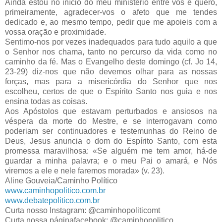
Ainda estou no início do meu ministério entre vós e quero,
primeiramente, agradecer-vos o afeto que me tendes
dedicado e, ao mesmo tempo, pedir que me apoieis com a
vossa oração e proximidade.
Sentimo-nos por vezes inadequados para tudo aquilo a que
o Senhor nos chama, tanto no percurso da vida como no
caminho da fé. Mas o Evangelho deste domingo (cf. Jo 14,
23-29) diz-nos que não devemos olhar para as nossas
forças, mas para a misericórdia do Senhor que nos
escolheu, certos de que o Espírito Santo nos guia e nos
ensina todas as coisas.
Aos Apóstolos que estavam perturbados e ansiosos na
véspera da morte do Mestre, e se interrogavam como
poderiam ser continuadores e testemunhas do Reino de
Deus, Jesus anuncia o dom do Espírito Santo, com esta
promessa maravilhosa: «Se alguém me tem amor, há-de
guardar a minha palavra; e o meu Pai o amará, e Nós
viremos a ele e nele faremos morada» (v. 23).
Aline Gouveia/Caminho Político
www.caminhopolitico.com.br
www.debatepolitico.com.br
Curta nosso Instagram: @caminhopoliticomt
Curta nossa páginafacebook: @caminhopolitico