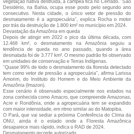
vegetação nativa destruída, a campeã fica no Cerrado. "São
Desidério, na Bahia, ocupa esse posto pelo segundo ano
consecutivo. Nesta cidade, o único vetor de pressão do
desmatamento é a agropecuária", explica Rocha o motor
por trás da destruição de 1.800 km² no município em 2024.
Devastação da Amazônia em queda
Depois de atingir em 2022 o pico da última década, com
12.468 km², o desmatamento na Amazônia seguiu a
tendência de queda no ano passado, quando a área
desmatada foi de 3.777 km². O mesmo padrão foi observado
em unidades de conservação e Terras Indígenas.
"Quase 99% de todo o desmatamento da floresta detectado
tem como vetor de pressão a agropecuária", afirma Larissa
Amorim, do Instituto do Homem e do Meio Ambiente da
Amazônia (Imazon).
Esse cenário é observado especialmente nos estados na
zona conhecida como Amacro, que compreende Amazonas,
Acre e Rondônia, onde a agropecuária tem se expandido
com maior intensidade, em ritmo similar ao do Matopiba.
O Pará, que vai sediar a próxima Conferência do Clima da
ONU, ainda é o estado onde a Floresta Amazônica
desaparece mais rápido, indica o RAD de 2024.
Desmatamento recorde autorizado