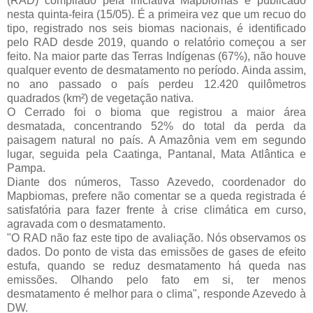
(RAD) compilado pela iniciativa Mapbiomas e publicado
nesta quinta-feira (15/05).
É a primeira vez que um recuo do
tipo, registrado nos seis biomas nacionais, é identificado
pelo RAD desde 2019, quando o relatório começou a ser
feito. Na maior parte das Terras Indígenas (67%), não houve
qualquer evento de desmatamento no período. Ainda assim,
no ano passado o país perdeu 12.420 quilômetros
quadrados (km²) de vegetação nativa.
O Cerrado foi o bioma que registrou a maior área
desmatada, concentrando 52% do total da perda da
paisagem natural no país. A Amazônia vem em segundo
lugar, seguida pela Caatinga, Pantanal, Mata Atlântica e
Pampa.
Diante dos números, Tasso Azevedo, coordenador do
Mapbiomas, prefere não comentar se a queda registrada é
satisfatória para fazer frente à crise climática em curso,
agravada com o desmatamento.
"O RAD não faz este tipo de avaliação. Nós observamos os
dados. Do ponto de vista das emissões de gases de efeito
estufa, quando se reduz desmatamento há queda nas
emissões. Olhando pelo fato em si, ter menos
desmatamento é melhor para o clima", responde Azevedo à
DW.