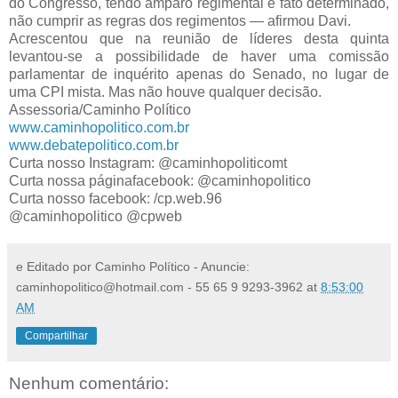
do Congresso, tendo amparo regimental e fato determinado,
não cumprir as regras dos regimentos — afirmou Davi.
Acrescentou que na reunião de líderes desta quinta
levantou-se a possibilidade de haver uma comissão
parlamentar de inquérito apenas do Senado, no lugar de
uma CPI mista. Mas não houve qualquer decisão.
Assessoria/Caminho Político
www.caminhopolitico.com.br
www.debatepolitico.com.br
Curta nosso Instagram: @caminhopoliticomt
Curta nossa páginafacebook: @caminhopolitico
Curta nosso facebook: /cp.web.96
@caminhopolitico @cpweb
e Editado por Caminho Político - Anuncie:
caminhopolitico@hotmail.com - 55 65 9 9293-3962
at
8:53:00
AM
Compartilhar
Nenhum comentário: