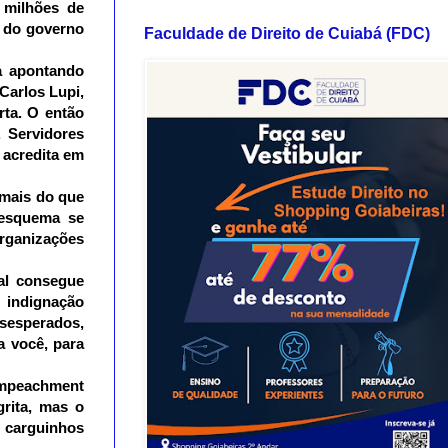
 milhões de
o do governo
Faculdade de Direito de Cuiabá (FDC)
ha apontando
Carlos Lupi,
rta. O então
. Servidores
 acredita em
 mais do que
 esquema se
rganizações
al consegue
 indignação
esperados,
a você, para
 impeachment
rita, mas o
s carguinhos