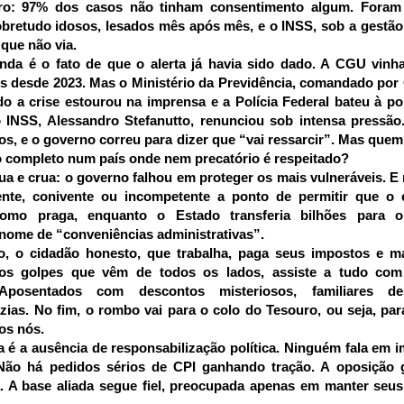
aro: 97% dos casos não tinham consentimento algum. Foram
sobretudo idosos, lesados mês após mês, e o INSS, sob a gestã
a que não via.
inda é o fato de que o alerta já havia sido dado. A CGU vin
es desde 2023. Mas o Ministério da Previdência, comandado por 
o a crise estourou na imprensa e a Polícia Federal bateu à po
 INSS, Alessandro Stefanutto, renunciou sob intensa pressão
os, e o governo correu para dizer que “vai ressarcir”. Mas quem
 completo num país onde nem precatório é respeitado?
ua e crua: o governo falhou em proteger os mais vulneráveis. E
niente, conivente ou incompetente a ponto de permitir que o
como praga, enquanto o Estado transferia bilhões para o
nome de “conveniências administrativas”.
o, o cidadão honesto, que trabalha, paga seus impostos e m
os golpes que vêm de todos os lados, assiste a tudo com
Aposentados com descontos misteriosos, familiares des
ias. No fim, o rombo vai para o colo do Tesouro, ou seja, par
os nós.
 é a ausência de responsabilização política. Ninguém fala em
 Não há pedidos sérios de CPI ganhando tração. A oposição g
. A base aliada segue fiel, preocupada apenas em manter seu