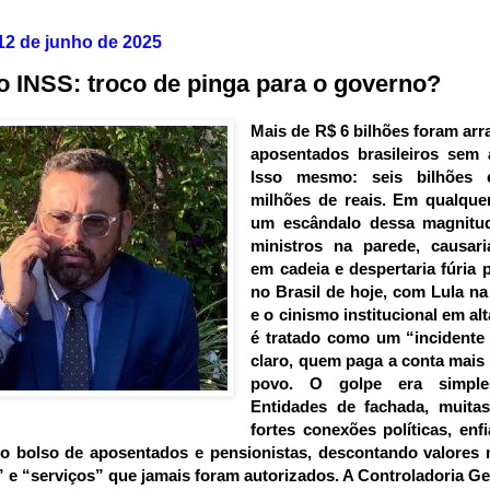
 12 de junho de 2025
 INSS: troco de pinga para o governo?
Mais de R$ 6 bilhões foram ar
aposentados brasileiros sem 
Isso mesmo: seis bilhões e
milhões de reais. Em qualquer
um escândalo dessa magnitud
ministros na parede, causari
em cadeia e despertaria fúria 
no Brasil de hoje, com Lula na
e o cinismo institucional em alt
é tratado como um “incidente 
claro, quem paga a conta mais
povo.
O golpe era simple
Entidades de fachada, muita
fortes conexões políticas, en
no bolso de aposentados e pensionistas, descontando
valores
 e “serviços” que jamais foram autorizados. A Controladoria Ge