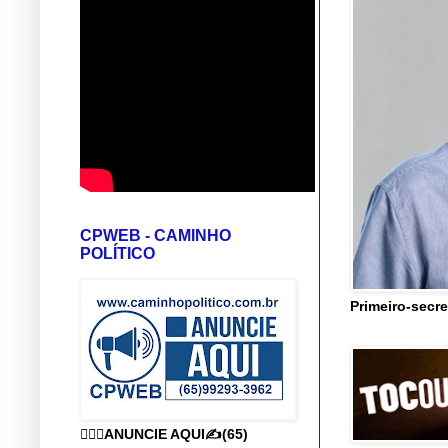
CPWEB - CAMINHO
POLÍTICO
Primeiro-secre
👨🏻‍⚕️ANUNCIE AQUI✍️(65)