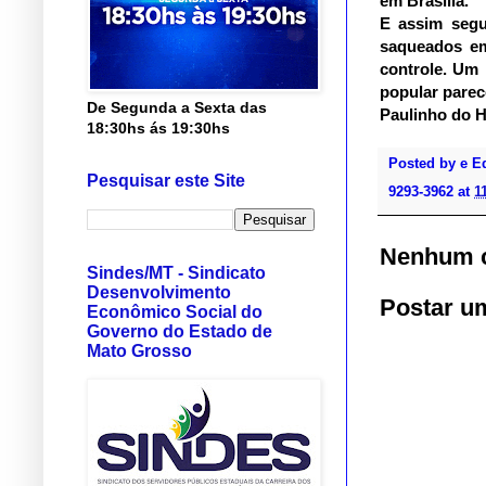
em Brasília.
E assim segu
saqueados em
controle. Um 
popular parec
De Segunda a Sexta das
Paulinho do 
18:30hs ás 19:30hs
Posted by
e E
Pesquisar este Site
9293-3962
at
1
Nenhum c
Sindes/MT - Sindicato
Desenvolvimento
Postar u
Econômico Social do
Governo do Estado de
Mato Grosso