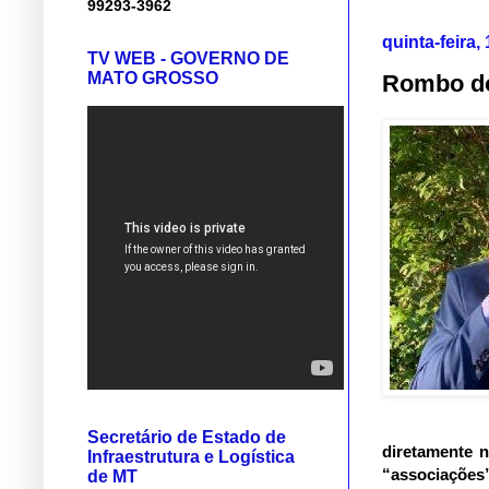
99293-3962
quinta-feira,
TV WEB - GOVERNO DE
MATO GROSSO
Rombo do
Secretário de Estado de
diretamente 
Infraestrutura e Logística
“associações”
de MT