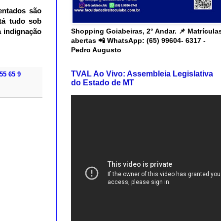
entados são
tá tudo sob
Shopping Goiabeiras, 2° Andar. 📌 Matrícula
a indignação
abertas 📲 WhatsApp: (65) 99604- 6317 -
Pedro Augusto
TVAL Ao Vivo: Assembleia Legislativa
55 65 9
do Estado de MT