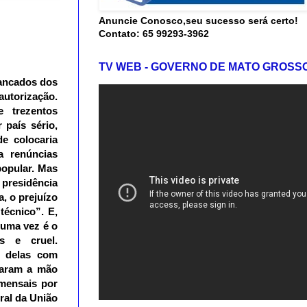
Anuncie Conosco,seu sucesso será certo!
Contato: 65 99293-3962
TV WEB - GOVERNO DE MATO GROSS
rancados dos
autorização.
 trezentos
 país sério,
e colocaria
a renúncias
popular. Mas
 presidência
a, o prejuízo
técnico”. E,
 uma vez é o
s e cruel.
s delas com
fiaram a mão
 mensais por
ral da União