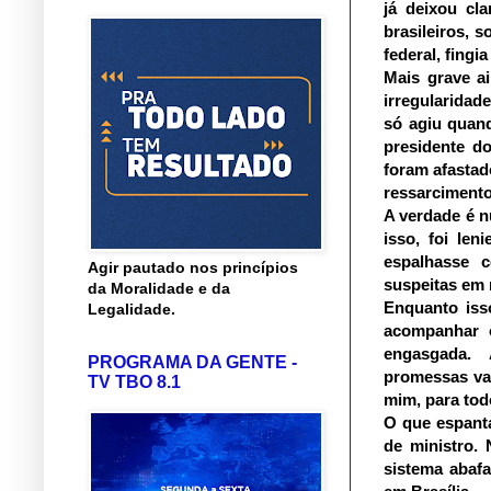
já deixou cl
brasileiros, 
federal, fingi
Mais grave a
irregularidad
só agiu quand
presidente do
foram afastad
ressarcimento
A verdade é n
isso, foi le
espalhasse 
Agir pautado nos princípios
suspeitas em 
da Moralidade e da
Enquanto iss
Legalidade.
acompanhar 
engasgada. 
PROGRAMA DA GENTE -
promessas vaz
TV TBO 8.1
mim, para tod
O que espanta
de ministro.
sistema abafa