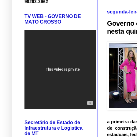
99293-3962
segunda-feir
TV WEB - GOVERNO DE
MATO GROSSO
Governo 
nesta qui
a primeira-da
Secretário de Estado de
Infraestrutura e Logística
de construçã
de MT
estaduais, fed