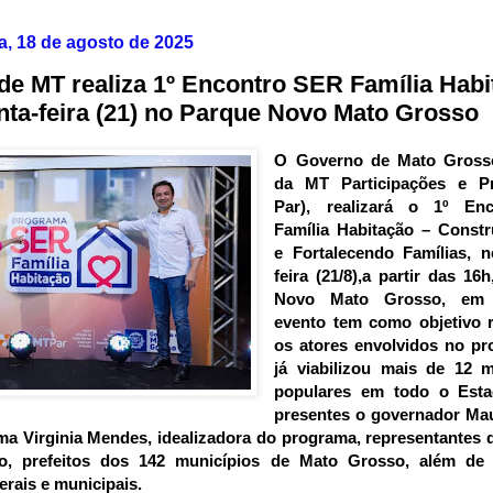
a, 18 de agosto de 2025
de MT realiza 1º Encontro SER Família Habi
nta-feira (21) no Parque Novo Mato Grosso
O Governo de Mato Gross
da MT Participações e P
Par), realizará o 1º En
Família Habitação – Constr
e Fortalecendo Famílias, n
feira (21/8),a partir das 16
Novo Mato Grosso, em
evento tem como objetivo r
os atores envolvidos no pr
já viabilizou mais de 12 m
populares em todo o Est
presentes o governador Ma
ma Virginia Mendes, idealizadora do programa, representantes
o,
prefeitos dos 142 municípios de Mato Grosso, além de 
erais e municipais.