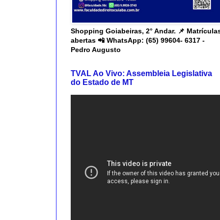
Shopping Goiabeiras, 2° Andar. 📌 Matrícula
abertas 📲 WhatsApp: (65) 99604- 6317 -
Pedro Augusto
TVAL Ao Vivo: Assembleia Legislativa
do Estado de MT