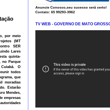
Anuncie Conosco,seu sucesso será certo!
Contato: 65 99293-3962
tação
TV WEB - GOVERNO DE MATO GROSS
o, por meio
rojetos (MT
contro SER
uindo Lares
esta quinta-
h, no Parque
 Cuiabá.
O
eunir todos
ograma, que
il moradias
ado.
Estarão
uro Mendes,
 de empresas
autoridades