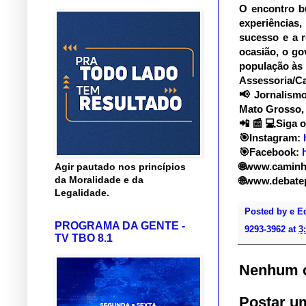
O encontro b
experiências
sucesso e a r
ocasião, o go
população às 
Assessoria/Ca
📢
Jornalismo 
Mato Grosso, 
📲
📰
💻
Siga o
🎯
Instagram:
🎯
Facebook:
🌐
www.caminho
Agir pautado nos princípios
da Moralidade e da
🌐
www.debatep
Legalidade.
Posted by
e E
PROGRAMA DA GENTE -
9293-3962
at
3
TV TBO 8.1
Nenhum c
Postar u