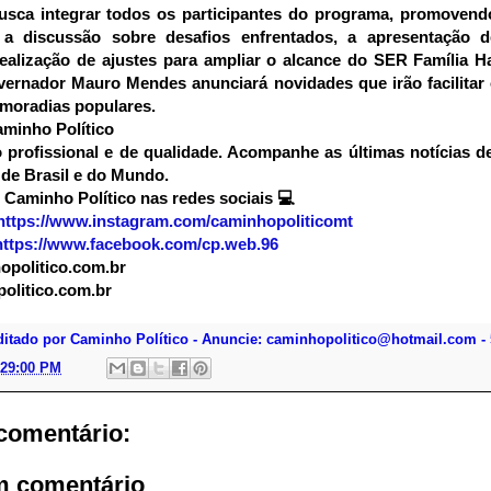
usca integrar todos os participantes do programa, promovend
, a discussão sobre desafios enfrentados, a apresentação 
ealização de ajustes para ampliar o alcance do SER Família H
vernador Mauro Mendes anunciará novidades que irão facilitar
moradias populares.
minho Político
profissional e de qualidade. Acompanhe as últimas notícias d
de Brasil e do Mundo.
 Caminho Político nas redes sociais
💻
https://www.instagram.com/caminhopoliticomt
https://www.facebook.com/cp.web.96
politico.com.br
olitico.com.br
ditado por Caminho Político - Anuncie: caminhopolitico@hotmail.com - 
:29:00 PM
omentário:
m comentário