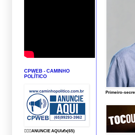
CPWEB - CAMINHO
POLÍTICO
Primeiro-secre
👨🏻‍⚕️ANUNCIE AQUI✍️(65)