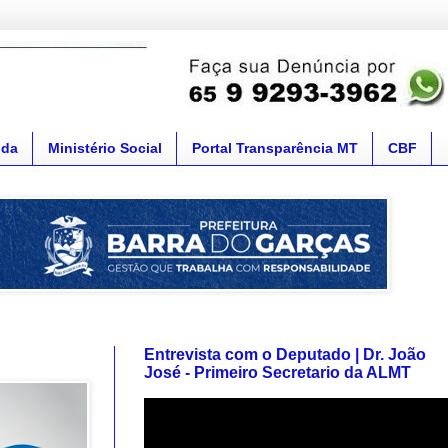
nda
Ministério Social
Portal Transparência MT
CBF
Entrevista com o Deputado | Dr. João
José - Primeiro Secretario da ALMT