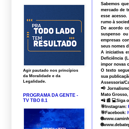
Sabemos que 
mercado de tr
esse acesso.
rumo à socied
De acordo co
suspenso ou 
empresas cont
seus nomes di
A iniciativa 
Deficiência (
impor novas o
O texto segue
Agir pautado nos princípios
da Moralidade e da
sua publicaçã
Legalidade.
Assessoria/Ca
📢
Jornalismo 
Mato Grosso, 
PROGRAMA DA GENTE -
TV TBO 8.1
📲
📰
💻
Siga o
🎯
Instagram:
🎯
Facebook:
🌐
www.caminho
🌐
www.debatep