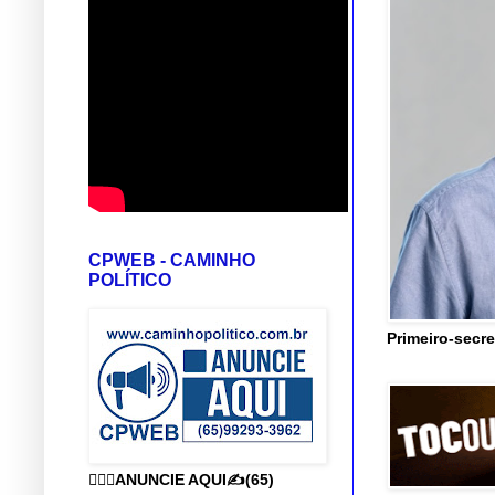
CPWEB - CAMINHO
POLÍTICO
Primeiro-secre
👨🏻‍⚕️ANUNCIE AQUI✍️(65)