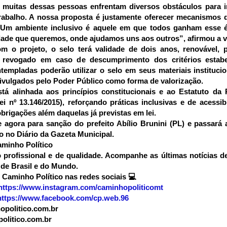
muitas dessas pessoas enfrentam diversos obstáculos para i
abalho. A nossa proposta é justamente oferecer mecanismos q
 Um ambiente inclusivo é aquele em que todos ganham esse 
ade que queremos, onde ajudamos uns aos outros”, afirmou a v
m o projeto, o selo terá validade de dois anos, renovável, 
revogado em caso de descumprimento dos critérios estabe
empladas poderão utilizar o selo em seus materiais institucio
vulgados pelo Poder Público como forma de valorização.
está alinhada aos princípios constitucionais e ao Estatuto d
Lei nº 13.146/2015), reforçando práticas inclusivas e de acessib
brigações além daquelas já previstas em lei.
 agora para sanção do prefeito Abílio Brunini (PL) e passará 
o no Diário da Gazeta Municipal.
minho Político
profissional e de qualidade. Acompanhe as últimas notícias d
de Brasil e do Mundo.
 Caminho Político nas redes sociais
💻
https://www.instagram.com/caminhopoliticomt
https://www.facebook.com/cp.web.96
politico.com.br
olitico.com.br