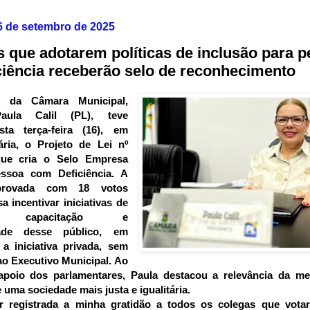
 16 de setembro de 2025
 que adotarem políticas de inclusão para 
ciência receberão selo de reconhecimento
e da Câmara Municipal,
aula Calil (PL), teve
ta terça-feira (16), em
ária, o Projeto de Lei nº
que cria o Selo Empresa
ssoa com Deficiência.
A
aprovada com 18 votos
sa incentivar iniciativas de
ão, capacitação e
dade desse público, em
a iniciativa privada, sem
ao Executivo Municipal.
Ao
apoio dos parlamentares, Paula destacou a relevância da me
 uma sociedade mais justa e igualitária.
r registrada a minha gratidão a todos os colegas que votar