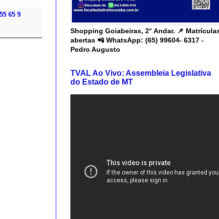
55 65 9
Shopping Goiabeiras, 2° Andar. 📌 Matrícula
abertas 📲 WhatsApp: (65) 99604- 6317 -
Pedro Augusto
TVAL Ao Vivo: Assembleia Legislativa
do Estado de MT