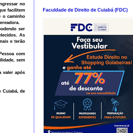
ngressar no
Faculdade de Direito de Cuiabá (FDC)
ue facilitem
é o caminho
ereadora.
podendo ser
lecidos. As
nais e terão
a Pessoa com
ilidade, sem
a valer após
e Cuiabá, de