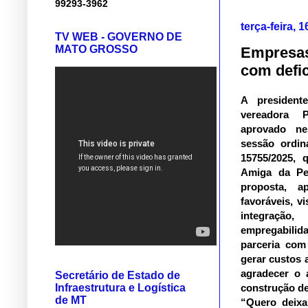
99293-3962
terça-feira,
TV WEB - GOVERNO DE
MATO GROSSO
Empresas
com defi
A president
vereadora P
aprovado nes
sessão ordin
15755/2025, 
Amiga da Pe
proposta, 
favoráveis, vi
integraç
empregabili
parceria com 
gerar custos 
agradecer o 
Secretário de Estado de
Infraestrutura e Logística
construção de
de MT
“Quero deixa