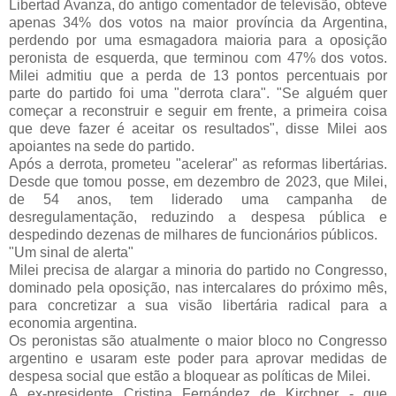
Libertad Avanza, do antigo comentador de televisão, obteve
apenas 34% dos votos na maior província da Argentina,
perdendo por uma esmagadora maioria para a
oposição
peronista de esquerda, que terminou com 47% dos votos.
Milei admitiu que a perda de 13 pontos percentuais por
parte do partido foi uma "derrota clara".
"Se alguém quer
começar a reconstruir e seguir em frente, a primeira coisa
que deve fazer é aceitar os resultados", disse Milei aos
apoiantes na sede do partido.
Após a derrota, prometeu "acelerar" as reformas libertárias.
Desde que tomou posse, em dezembro de 2023, que Milei,
de 54 anos, tem liderado uma campanha de
desregulamentação, reduzindo a despesa pública e
despedindo dezenas de milhares de funcionários públicos.
"Um sinal de alerta"
Milei precisa de alargar a minoria do partido no Congresso,
dominado pela oposição, nas intercalares do próximo mês,
para concretizar a sua visão libertária radical para a
economia argentina.
Os peronistas são atualmente o maior bloco no Congresso
argentino e usaram este poder para aprovar medidas de
despesa social que estão a bloquear as políticas de Milei.
A ex-presidente Cristina Fernández de Kirchner - que