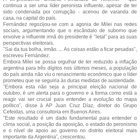
continua a ser uma líder peronista influente, apesar de ter
sido condenada por corrupção - acenou de varanda de
casa, na capital do país.
Fernández regozijou-se com a agonia de Milei nas redes
sociais, argumentando que o escândalo de suborno que
envolve a influente irmã do presidente é "letal" para as suas
perspectivas eleitorais.
"Sai da tua bolha, irmão. ... As coisas estão a ficar pesadas",
escreveu Fernández.
Embora Milei se possa orgulhar de ter reduzido a inflação
argentina para três dígitos nos últimos meses, a população
do país ainda não viu o renascimento económico que o líder
prometeu que se seguiria às duras medidas de austeridade.
"Embora esta não seja a principal eleição nacional de
outubro, é um alerta para o governo e a forma como está a
reagir vai ser crucial para entender a evolução do mapa
político", disse à AP Juan Cruz Díaz, diretor do Grupo
Cefeidas, uma consultoria em Buenos Aires.
"Este resultado é um dado fundamental para entender o
clima social, a posição da oposição, o estado do peronismo
e o nível de apoio ao governo no distrito eleitoral mais
importante da Argentina", crescentou.