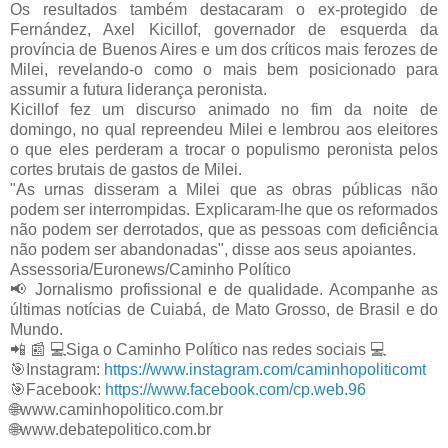
Os resultados também destacaram o ex-protegido de
Fernández, Axel Kicillof, governador de esquerda da
província de Buenos Aires e um dos críticos mais ferozes de
Milei, revelando-o como o mais bem posicionado para
assumir a futura liderança peronista.
Kicillof fez um discurso animado no fim da noite de
domingo, no qual repreendeu Milei e lembrou aos eleitores
o que eles perderam a trocar o populismo peronista pelos
cortes brutais de gastos de Milei.
"As urnas disseram a Milei que as obras públicas não
podem ser interrompidas. Explicaram-lhe que os reformados
não podem ser derrotados, que as pessoas com deficiência
não podem ser abandonadas", disse aos seus apoiantes.
Assessoria/Euronews/Caminho Político
📢
Jornalismo profissional e de qualidade. Acompanhe as
últimas notícias de Cuiabá, de Mato Grosso, de Brasil e do
Mundo.
📲
📰
💻
Siga o Caminho Político nas redes sociais
💻
🎯
Instagram:
https://www.instagram.com/caminhopoliticomt
🎯
Facebook:
https://www.facebook.com/cp.web.96
🌐
www.caminhopolitico.com.br
🌐
www.debatepolitico.com.br