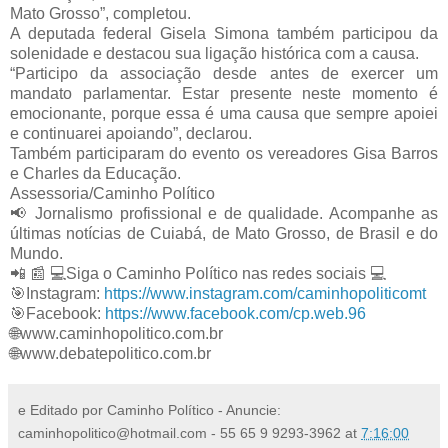
Mato Grosso”, completou.
A deputada federal Gisela Simona também participou da 
solenidade e destacou sua ligação histórica com a causa.
“Participo da associação desde antes de exercer um 
mandato parlamentar. Estar presente neste momento é 
emocionante, porque essa é uma causa que sempre apoiei 
e continuarei apoiando”, declarou.
Também participaram do evento os vereadores Gisa Barros 
e Charles da Educação.
Assessoria/Caminho Político
📢
 Jornalismo profissional e de qualidade. Acompanhe as 
últimas notícias de Cuiabá, de Mato Grosso, de Brasil e do 
Mundo.
📲
📰
💻
Siga o Caminho Político nas redes sociais 
💻
🎯
Instagram: 
https://www.instagram.com/caminhopoliticomt
🎯
Facebook: 
https://www.facebook.com/cp.web.96
🌐
www.caminhopolitico.com.br
🌐
www.debatepolitico.com.br
e Editado por Caminho Político - Anuncie:
caminhopolitico@hotmail.com - 55 65 9 9293-3962
at
7:16:00