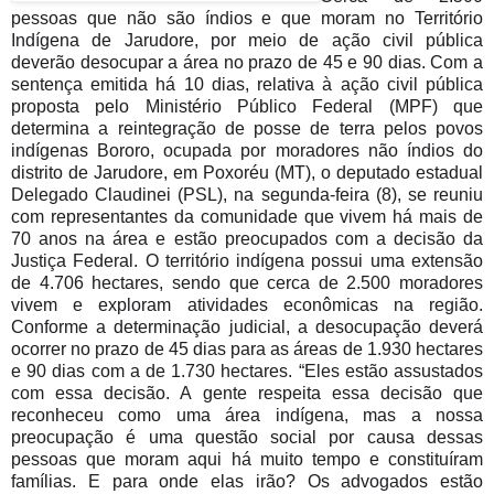
pessoas que não são índios e que moram no Território 
Indígena de Jarudore, por meio de ação civil pública 
deverão desocupar a área no prazo de 45 e 90 dias. 
Com a 
sentença emitida há 10 dias, relativa à ação civil pública 
proposta pelo Ministério Público Federal (MPF) que 
determina a reintegração de posse de terra pelos povos 
indígenas Bororo, ocupada por moradores não índios do 
distrito de Jarudore, em Poxoréu (MT), o deputado estadual 
Delegado Claudinei (PSL), na segunda-feira (8), se reuniu 
com representantes da comunidade que vivem há mais de 
70 anos na área e estão preocupados com a decisão da 
Justiça Federal. 
O território indígena possui uma extensão 
de 4.706 hectares, sendo que cerca de 2.500 moradores 
vivem e exploram atividades econômicas na região. 
Conforme a determinação judicial, a desocupação deverá 
ocorrer no prazo de 45 dias para as áreas de 1.930 hectares 
e 90 dias com a de 1.730 hectares. “Eles estão assustados 
com essa decisão. A gente respeita essa decisão que 
reconheceu como uma área indígena, mas a nossa 
preocupação é uma questão social por causa dessas 
pessoas que moram aqui há muito tempo e constituíram 
famílias. E para onde elas irão? Os advogados estão 