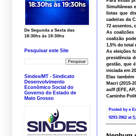
Para essas pr
Simultâneas e
listas que d
cadeiras da 
72 assentos, 
De Segunda a Sexta das
As coalizões 
18:30hs ás 19:30hs
coalizão pod
1,5% do total 
Pesquisar este Site
As eleições f
presidência d
gestão, que é
iniciada em 20
Sindes/MT - Sindicato
Elas também s
Desenvolvimento
Macri (2015-2
Econômico Social do
as/lf (EFE, AP
Governo do Estado de
Caminho Polit
Mato Grosso
Posted by
e E
9293-3962
at
5
Nenhum c