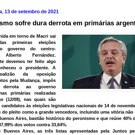
a, 13 de setembro de 2021
smo sofre dura derrota em primárias argen
ida em torno de Macri sai 
as primeiras eleições 
no governo do centro-
a Alberto Fernández. 
e devemos ter feito algo 
onheceu o presidente. A 
coalizão da oposição 
ntos pela Mudança, impôs 
derrota ao governo 
nas primárias realizadas 
o (12/09), nas quais são 
 candidatos às eleições legislativas nacionais de 14 de novembr
u do pleito como a grande vencedora, incluindo uma vitória não 
Buenos Aires, bastião histórico do peronismo e que reúne 40% do
37,99% dos votos contra 33,64%.
 Buenos Aires, as três listas apresentadas pela Juntos pe