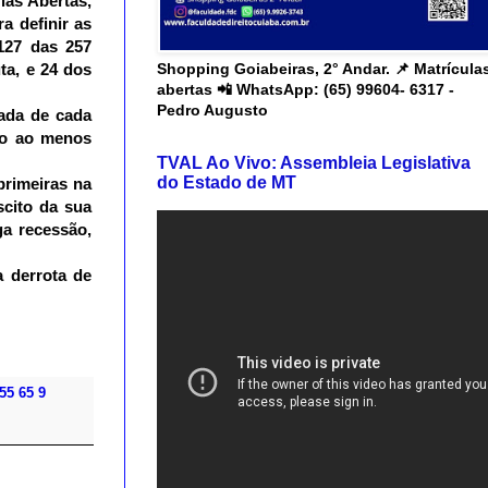
as Abertas, 
 definir as 
27 das 257 
Shopping Goiabeiras, 2° Andar. 📌 Matrícula
a, e 24 dos 
abertas 📲 WhatsApp: (65) 99604- 6317 -
Pedro Augusto
ada de cada 
o ao menos 
TVAL Ao Vivo: Assembleia Legislativa
do Estado de MT
rimeiras na 
cito da sua 
a recessão, 
 derrota de 
55 65 9