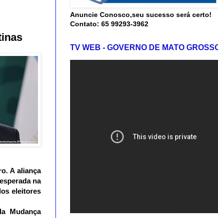
Anuncie Conosco,seu sucesso será certo!
Contato: 65 99293-3962
tinas
TV WEB - GOVERNO DE MATO GROSS
o. 
A aliança 
esperada na 
s eleitores 
la Mudança 