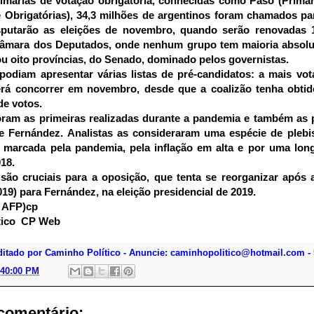
imárias de votação obrigatória, conhecidas como Paso (Primári
 Obrigatórias), 34,3 milhões de argentinos foram chamados para
isputarão as eleições de novembro, quando serão renovadas 1
Câmara dos Deputados, onde nenhum grupo tem maioria absolut
ou oito províncias, do Senado, dominado pelos governistas.
podiam apresentar várias listas de pré-candidatos: a mais vot
erá concorrer em novembro, desde que a coalizão tenha obtid
de votos.
oram as primeiras realizadas durante a pandemia e também as p
e Fernández. Analistas as consideraram uma espécie de plebis
 marcada pela pandemia, pela inflação em alta e por uma long
18.
ão cruciais para a oposição, que tenta se reorganizar após a
019) para Fernández, na eleição presidencial de 2019.
, AFP)cp
ico
CP Web
ditado por Caminho Político - Anuncie: caminhopolitico@hotmail.com - 
:40:00 PM
omentário: