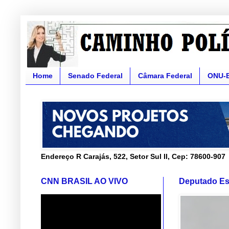
Home
Senado Federal
Câmara Federal
ONU-
Endereço R Carajás, 522, Setor Sul II, Cep: 78600-907
CNN BRASIL AO VIVO
Deputado Es