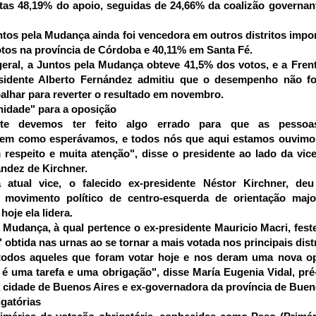
tas 48,19% do apoio, seguidas de 24,66% da coalizão governant
ntos pela Mudança ainda foi vencedora em outros distritos impor
tos na província de Córdoba e 40,11% em Santa Fé.
ral, a Juntos pela Mudança obteve 41,5% dos votos, e a Frent
sidente Alberto Fernández admitiu que o desempenho não fo
alhar para reverter o resultado em novembro.
idade" para a oposição
nte devemos ter feito algo errado para que as pessoa
m como esperávamos, e todos nós que aqui estamos ouvimos 
respeito e muita atenção", disse o presidente ao lado da vice-
ández de Kirchner.
atual vice, o falecido ex-presidente Néstor Kirchner, deu
, movimento político de centro-esquerda de orientação major
hoje ela lidera.
 Mudança, à qual pertence o ex-presidente Mauricio Macri, feste
obtida nas urnas ao se tornar a mais votada nos principais distr
todos aqueles que foram votar hoje e nos deram uma nova opo
 uma tarefa e uma obrigação", disse María Eugenia Vidal, pré-
 cidade de Buenos Aires e ex-governadora da província de Buen
igatórias