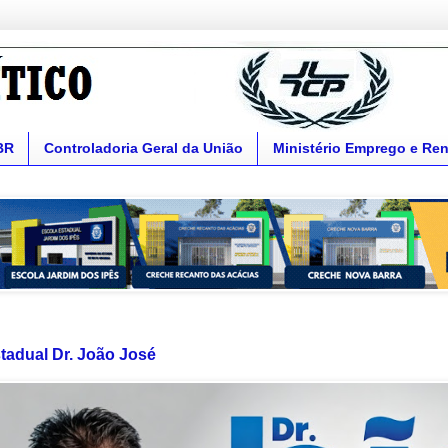
BR
Controladoria Geral da União
Ministério Emprego e Re
tadual Dr. João José