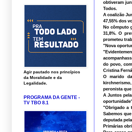
obtiveram jun
Todos.
A coalizão Ju
47,55% dos vo
No cômputo ge
31,8%. O pre
prometeu trab
"Nova oportun
"Evidenteme
acompanhasse
do povo, com 
Cristina Fern
Agir pautado nos princípios
O marido da 
da Moralidade e da
kirchnerismo
Legalidade.
peronista que 
A Juntos pela
PROGRAMA DA GENTE -
oportunidade" 
TV TBO 8.1
"Obrigado a 
Sabemos que é
deputada pela
Primárias obr