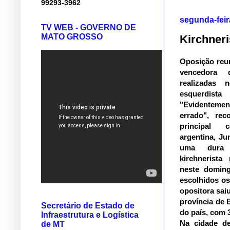
99293-3962
segunda-feir
TV WEB - GOVERNO DE
MATO GROSSO
Kirchneri
Oposição reun
vencedora d
realizadas 
esquerdist
"Evidentement
errado", rec
principal 
argentina, Ju
uma dura 
kirchnerista 
neste doming
escolhidos os
opositora sai
província de 
Secretário de Estado de
do país, com 
Infraestrutura e Logística
Na cidade de
de MT