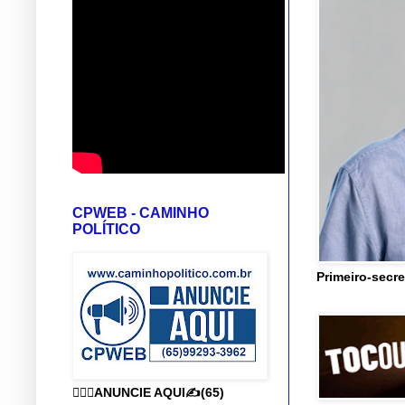
CPWEB - CAMINHO
POLÍTICO
Primeiro-secre
👨🏻‍⚕️ANUNCIE AQUI✍️(65)