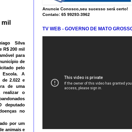
Anuncie Conosco,seu sucesso será certo!
Contato: 65 99293-3962
 mil
TV WEB - GOVERNO DE MATO GROSS
iago Silva
e R$ 200 mil
amóvel para
município de
icitado pelo
 Escola. A
 de 2.022 e
pra de uma
 realizar o
abandonados
O deputado
 doenças no
otado por um
de animais e