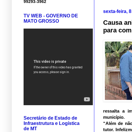
99293-3962
sexta-feira, 
TV WEB - GOVERNO DE
MATO GROSSO
Causa ani
para com
ressalta a i
município.
Secretário de Estado de
Infraestrutura e Logística
“Além de não 
de MT
tutor. Infeli