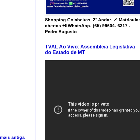
Shopping Goiabeiras, 2° Andar. 📌 Matrícula
abertas 📲 WhatsApp: (65) 99604- 6317 -
Pedro Augusto
TVAL Ao Vivo: Assembleia Legislativa
do Estado de MT
mais antiga