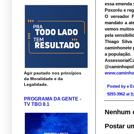
essa emenda s
Poxoréu e reg
O vereador 
mandato a at
vemos muitos
pela sensibil
Thiago Silva
caminhonete p
a população.
Assessoria/Ca
@caminhopol
www.caminhop
Agir pautado nos princípios
da Moralidade e da
Legalidade.
Posted by
e E
9293-3962
at
9
PROGRAMA DA GENTE -
TV TBO 8.1
Nenhum c
Postar u