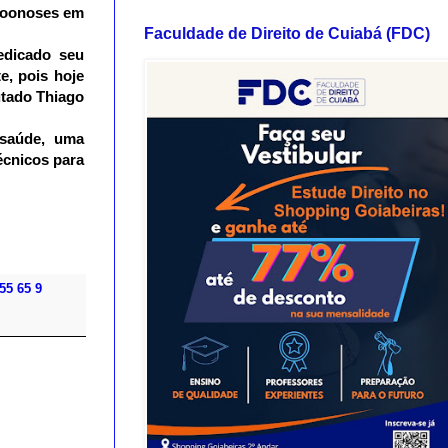
 zoonoses em
Faculdade de Direito de Cuiabá (FDC)
edicado seu
e, pois hoje
tado Thiago
 saúde, uma
écnicos para
55 65 9