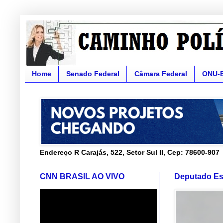
Home
Senado Federal
Câmara Federal
ONU-
Endereço R Carajás, 522, Setor Sul II, Cep: 78600-907
CNN BRASIL AO VIVO
Deputado Es