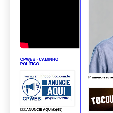
CPWEB - CAMINHO
POLÍTICO
Primeiro-secre
👨🏻‍⚕️ANUNCIE AQUI✍️(65)