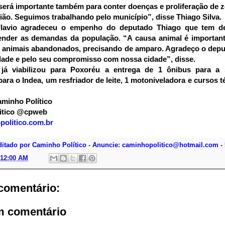
erá importante também para conter doenças e proliferação de
ião. Seguimos trabalhando pelo município”, disse Thiago Silva.
Flavio agradeceu o empenho do deputado Thiago que tem d
ender as demandas da população. “A causa animal é important
 animais abandonados, precisando de amparo. Agradeço o depu
idade e pelo seu compromisso com nossa cidade”, disse.
 já viabilizou para Poxoréu a entrega de 1 ônibus para a
ara o Indea, um resfriador de leite, 1 motoniveladora e cursos t
minho Político
itico @cpweb
olitico.com.br
ditado por Caminho Político - Anuncie: caminhopolitico@hotmail.com - 
:12:00 AM
omentário:
m comentário