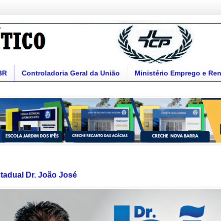
BR
Controladoria Geral da União
Ministério Emprego e Re
tadual Dr. João José