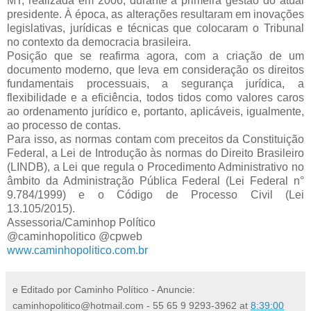
MT, realizada em 2006, durante a primeira gestão do atual
presidente. À época, as alterações resultaram em inovações
legislativas, jurídicas e técnicas que colocaram o Tribunal
no contexto da democracia brasileira.
Posição que se reafirma agora, com a criação de um
documento moderno, que leva em consideração os direitos
fundamentais processuais, a segurança jurídica, a
flexibilidade e a eficiência, todos tidos como valores caros
ao ordenamento jurídico e, portanto, aplicáveis, igualmente,
ao processo de contas.
Para isso, as normas contam com preceitos da Constituição
Federal, a Lei de Introdução às normas do Direito Brasileiro
(LINDB), a Lei que regula o Procedimento Administrativo no
âmbito da Administração Pública Federal (Lei Federal n°
9.784/1999) e o Código de Processo Civil (Lei
13.105/2015).
Assessoria/Caminhop Político
@caminhopolitico @cpweb
www.caminhopolitico.com.br
e Editado por Caminho Político - Anuncie:
caminhopolitico@hotmail.com - 55 65 9 9293-3962
at
8:39:00