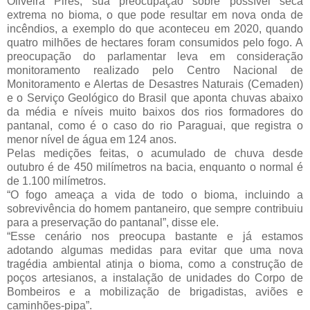
Oliveira Pires, sua preocupação sobre possível seca 
extrema no bioma, o que pode resultar em nova onda de 
incêndios, a exemplo do que aconteceu em 2020, quando 
quatro milhões de hectares foram consumidos pelo fogo. 
A 
preocupação do parlamentar leva em consideração 
monitoramento realizado pelo Centro Nacional de 
Monitoramento e Alertas de Desastres Naturais (Cemaden) 
e o Serviço Geológico do Brasil que aponta 
chuvas abaixo 
da média e níveis muito baixos dos rios formadores do 
pantanal, como é o caso do rio Paraguai, que registra o 
menor nível de água em 124 anos.
Pelas medições feitas, o acumulado de chuva desde 
outubro é de 450 milímetros na bacia, enquanto o normal é 
de 1.100 milímetros.
“O fogo ameaça a vida de todo o bioma, incluindo a 
sobrevivência do homem pantaneiro, que sempre contribuiu 
para a preservação do pantanal”, disse ele.
“Esse cenário nos preocupa bastante e já estamos 
adotando algumas medidas para evitar que uma nova 
tragédia ambiental atinja o bioma, como a construção de 
poços artesianos, a instalação de unidades do Corpo de 
Bombeiros e a mobilização de brigadistas, aviões e 
caminhões-pipa”.