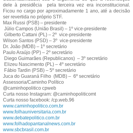
dele à presidêcia  pela terceira vez era inconstitucional.  
Ficou no cargo por aproximadamente 1 ano, até a decisão 
ser revertida no próprio STF.
Max Russi (PSB) – presidente
 Júlio Campos (União Brasil) – 1º vice-presidente
 Gilberto Cattani (PL) – 2º  vice-presidente
Wilson Santos (PSD) – 3º  vice-presidente
Dr. João (MDB) – 1º secretário
Paulo Araújo (PP) – 2º secretário
 Diego Guimarães (Republicanos)  – 3º secretário
 Elizeu Nascimento (PL) – 4º secretário
 Fábio Tardin (PSB) – 5º secretário
Juca do Guaraná Filho  (MDB) –  6º secretário
Assessoria/Caminho Político
@caminhopolitico cpweb
Curta nosso Instagram: @caminhopoliticomt
Curta nosso facebook: /cp.web.96
www.caminhopolitico.com.br
www.folhauniversitaria.com.br
www.debatepolitico.com.br
www.folhadopantanalnews.com.br
www.sbcbrasil.com.br