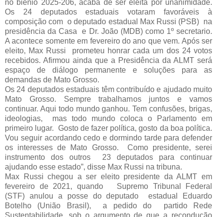
no biênio 2025-206, acaba de ser eleita por unanimidade. 
Os 24 deputados estaduais votaram favoráveis à 
composição com  o deputado estadual Max Russi (PSB)  na  
presidência da Casa  e Dr. João (MDB) como 1º secretario. 
A acontece somente em fevereiro do ano que vem. 
Após ser 
eleito, Max Russi  prometeu honrar cada um dos 24 votos 
recebidos. Afirmou ainda que a Presidência da ALMT será 
espaço de diálogo permanente e soluções para as 
demandas de
 Mato Grosso.
Os 24 deputados estaduais têm contribuído e ajudado muito 
Mato Grosso. Sempre trabalhamos juntos e vamos 
continuar. Aqui todo mundo ganhou. Tem confusões, brigas, 
ideologias,  mas todo mundo coloca o Parlamento em 
primeiro lugar.  Gosto de fazer política, gosto da boa política. 
Vou seguir acordando cedo e dormindo tarde para defender 
os interesses de Mato Grosso.  Como presidente, serei 
instrumento dos outros  23 deputados para continuar 
ajudando esse estado”, disse Max Russi na tribuna.
Max Russi chegou a ser eleito presidente da ALMT em 
fevereiro de 2021, quando   Supremo Tribunal Federal 
(STF) anulou a posse do deputado  estadual Eduardo 
Botelho (União Brasil),  a pedido do  partido Rede 
Sustentabilidade, sob o argumento de que a recondução 