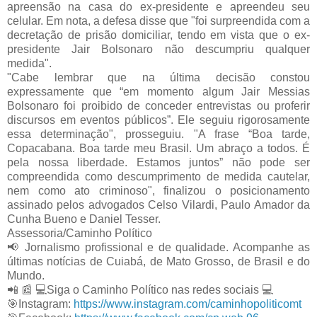
apreensão na casa do ex-presidente e apreendeu seu
celular. Em nota, a defesa disse que "foi surpreendida com a
decretação de prisão domiciliar, tendo em vista que o ex-
presidente Jair Bolsonaro não descumpriu qualquer
medida".
"Cabe lembrar que na última decisão constou
expressamente que “em momento algum Jair Messias
Bolsonaro foi proibido de conceder entrevistas ou proferir
discursos em eventos públicos”. Ele seguiu rigorosamente
essa determinação", prosseguiu. "A frase “Boa tarde,
Copacabana. Boa tarde meu Brasil. Um abraço a todos. É
pela nossa liberdade. Estamos juntos” não pode ser
compreendida como descumprimento de medida cautelar,
nem como ato criminoso", finalizou o posicionamento
assinado pelos advogados Celso Vilardi, Paulo Amador da
Cunha Bueno e Daniel Tesser.
Assessoria/Caminho Político
📢
Jornalismo profissional e de qualidade. Acompanhe as
últimas notícias de Cuiabá, de Mato Grosso, de Brasil e do
Mundo.
📲
📰
💻
Siga o Caminho Político nas redes sociais
💻
🎯
Instagram:
https://www.instagram.com/caminhopoliticomt