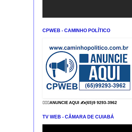
CPWEB - CAMINHO POLÍTICO
👨🏻‍⚕️ANUNCIE AQUI ✍️(65)9 9293-3962
TV WEB - CÂMARA DE CUIABÁ