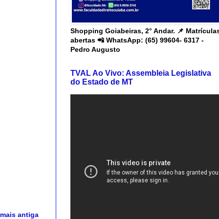
Shopping Goiabeiras, 2° Andar. 📌 Matrícula
abertas 📲 WhatsApp: (65) 99604- 6317 -
Pedro Augusto
TVAL Ao Vivo: Assembleia Legislativa
do Estado de MT
mais antiga