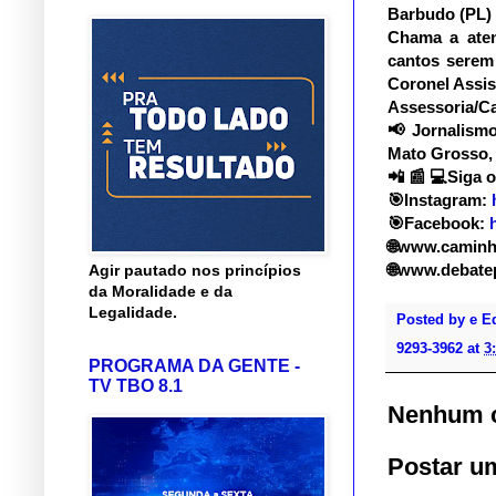
Barbudo (PL) 
Chama a aten
cantos serem 
Coronel Assis
Assessoria/Ca
📢
Jornalismo 
Mato Grosso, 
📲
📰
💻
Siga o
🎯
Instagram:
🎯
Facebook:
🌐
www.caminho
🌐
www.debatep
Agir pautado nos princípios
da Moralidade e da
Legalidade.
Posted by
e E
9293-3962
at
3
PROGRAMA DA GENTE -
TV TBO 8.1
Nenhum c
Postar u