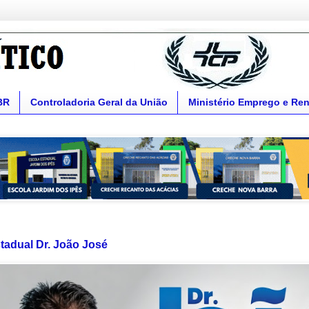
BR
Controladoria Geral da União
Ministério Emprego e Re
tadual Dr. João José