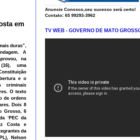
Anuncie Conosco,seu sucesso será certo!
Contato: 65 99293-3962
osta em
TV WEB - GOVERNO DE MATO GROSS
mais duras”,
indagem.
A
provou, na
 (16), uma
onstituição
bertura e o
 criminais
res.
O texto
o de ordens
ares. Dois 8
o Grosso, 6
ada ‘PEC da
ez Costa e
tegrantes da
PL), Nelson