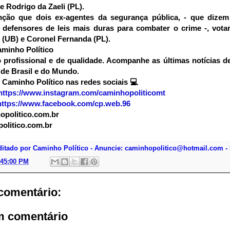
e Rodrigo da Zaeli
(PL).
ção que dois ex-agentes da segurança pública, - que dizem
defensores de leis mais duras para combater o crime -, vota
 (UB) e Coronel Fernanda (PL).
minho Político
profissional e de qualidade. Acompanhe as últimas notícias d
de Brasil e do Mundo.
 Caminho Político nas redes sociais
💻
https://www.instagram.com/caminhopoliticomt
https://www.facebook.com/cp.web.96
politico.com.br
olitico.com.br
ditado por Caminho Político - Anuncie: caminhopolitico@hotmail.com - 
:45:00 PM
omentário:
m comentário