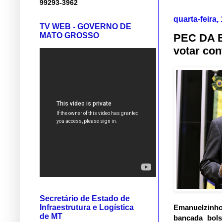
99293-3962
quarta-feira
TV WEB - GOVERNO DE
MATO GROSSO
PEC DA B
votar con
Secretário de Estado de
Infraestrutura e Logística
Emanuelzinho 
de MT
bancada bols