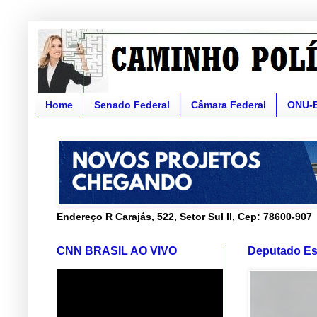
Home
Senado Federal
Câmara Federal
ONU-
Endereço R Carajás, 522, Setor Sul II, Cep: 78600-907
CNN BRASIL AO VIVO
Deputado Es