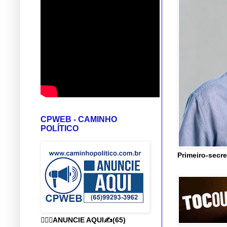
CPWEB - CAMINHO
POLÍTICO
Primeiro-secre
👨🏻‍⚕️ANUNCIE AQUI✍️(65)