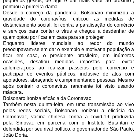
pequenos gestos; de agir e dar mais valor ao próximo", 
pontuou a primeira-dama.
Desde o começo da pandemia, Bolsonaro minimizou a 
gravidade do coronavírus, criticou as medidas de 
distanciamento social, foi contra a paralisação do comércio 
e serviços para conter o vírus e chegou a desdenhar de 
quem optou por ficar em casa para se proteger.  
Enquanto líderes mundiais ao redor do mundo 
preocupavam-se em dar o exemplo e motivar a população a 
ficar em casa, o presidente brasileiro, em inúmeras 
ocasiões, desafiou medidas impostas para evitar 
aglomerações ao realizar passeios pelo comércio e 
participar de eventos públicos, inclusive de atos com 
apoiadores, abraçando e cumprimentando pessoas. Mesmo 
após contrair o coronavírus raramente foi visto usando 
máscara.
Bolsonaro ironiza eficácia da Coronavac
Também nesta quinta-feira, em uma transmissão ao vivo 
pelas redes sociais, Bolsonaro ironizou a eficácia da 
Coronavac, vacina chinesa contra a covid-19 produzida 
pela Sinovac em parceria com o Instituto Butantan e 
defendida por seu rival político, o governador de São Paulo, 
João Doria.