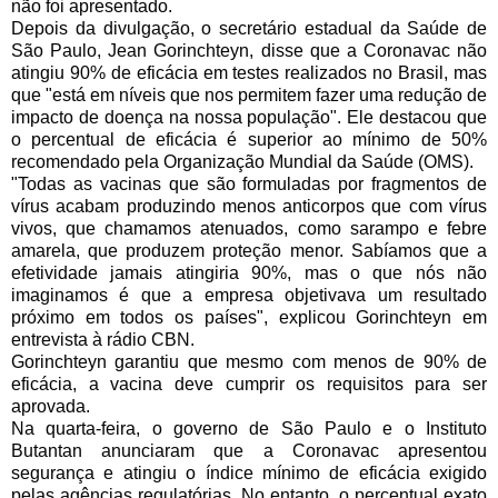
não foi apresentado.
Depois da divulgação, o secretário estadual da Saúde de 
São Paulo, Jean Gorinchteyn, disse que a Coronavac não 
atingiu 90% de eficácia em testes realizados no Brasil, mas 
que "está em níveis que nos permitem fazer uma redução de 
impacto de doença na nossa população". Ele destacou que 
o percentual de eficácia é superior ao mínimo de 50% 
recomendado pela Organização Mundial da Saúde (OMS).
"Todas as vacinas que são formuladas por fragmentos de 
vírus acabam produzindo menos anticorpos que com vírus 
vivos, que chamamos atenuados, como sarampo e febre 
amarela, que produzem proteção menor. Sabíamos que a 
efetividade jamais atingiria 90%, mas o que nós não 
imaginamos é que a empresa objetivava um resultado 
próximo em todos os países", explicou Gorinchteyn em 
entrevista à rádio CBN.
Gorinchteyn garantiu que mesmo com menos de 90% de 
eficácia, a vacina deve cumprir os requisitos para ser 
aprovada.
Na quarta-feira, o governo de São Paulo e o Instituto 
Butantan anunciaram que a Coronavac apresentou 
segurança e atingiu o índice mínimo de eficácia exigido 
pelas agências regulatórias. No entanto, o percentual exato 