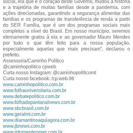
social, ela que é o coração deste Governo, mudou a história 
e a trajetória de muitas famílias desde a pandemia, com 
ações direcionadas, garantindo a segurança alimentar das 
famílias e os programas de transferência de renda a partir 
do SER Família, que é um dos programas sociais mais 
completos a nível do Brasil. Em nosso município, seremos 
eternamente gratos à ela e ao governador Mauro Mendes 
por tudo o que têm feito para a nossa população, 
especialmente aquelas que mais precisam”, declarou o 
prefeito.
Assessoria/Caminho Político
@caminhopolitico cpweb
Curta nosso Instagram: @caminhopoliticomt
Curta nosso facebook: /cp.web.96
www.caminhopolitico.com.br
www.folhauniversitaria.com.br
www.debatepolitico.com.br
www.folhadopantanalnews.com.br
www.sbcbrasil.com.br
www.geralmt.com.br
www.diamantinoaquiagora.com.br
www.jbnews.com.br
www.mturgentenews.com.br