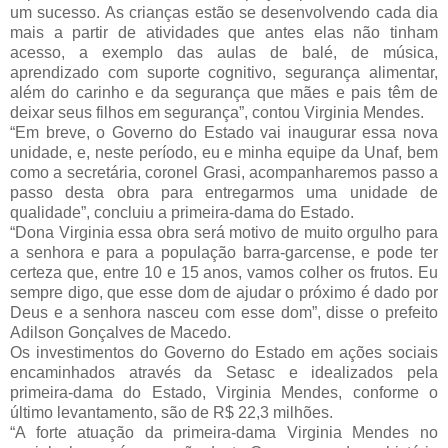
um sucesso. As crianças estão se desenvolvendo cada dia 
mais a partir de atividades que antes elas não tinham 
acesso, a exemplo das aulas de balé, de música, 
aprendizado com suporte cognitivo, segurança alimentar, 
além do carinho e da segurança que mães e pais têm de 
deixar seus filhos em segurança”, contou Virginia Mendes.
“Em breve, o Governo do Estado vai inaugurar essa nova 
unidade, e, neste período, eu e minha equipe da Unaf, bem 
como a secretária, coronel Grasi, acompanharemos passo a 
passo desta obra para entregarmos uma unidade de 
qualidade”, concluiu a primeira-dama do Estado.
“Dona Virginia essa obra será motivo de muito orgulho para 
a senhora e para a população barra-garcense, e pode ter 
certeza que, entre 10 e 15 anos, vamos colher os frutos. Eu 
sempre digo, que esse dom de ajudar o próximo é dado por 
Deus e a senhora nasceu com esse dom”, disse o prefeito 
Adilson Gonçalves de Macedo.
Os investimentos do Governo do Estado em ações sociais 
encaminhados através da Setasc e idealizados pela 
primeira-dama do Estado, Virginia Mendes, conforme o 
último levantamento, são de R$ 22,3 milhões.
“A forte atuação da primeira-dama Virginia Mendes no 