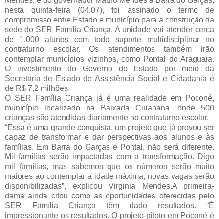
Mendes, e do governador Mauro Mendes a Barra do Garças, 
nesta quinta-feira (04.07), foi assinado o termo de 
compromisso entre Estado e município para a construção da 
sede do SER Família Criança. 
A unidade vai atender cerca 
de 1.000 alunos com todo suporte multidisciplinar no 
contraturno escolar. Os atendimentos também irão 
contemplar municípios vizinhos, como Pontal do Araguaia. 
O investimento do Governo do Estado por meio da 
Secretaria de Estado de Assistência Social e Cidadania é 
de R$ 7,2 milhões.
O SER Família Criança já é uma realidade em Poconé, 
município localizado na Baixada Cuiabana, onde 500 
crianças são atendidas diariamente no contraturno escolar.
“Essa é uma grande conquista, um projeto que já provou ser 
capaz de transformar e dar perspectivas aos alunos e às 
famílias. Em Barra do Garças e Pontal, não será diferente. 
Mil famílias serão impactadas com a transformação. Digo 
mil famílias, mas sabemos que os números serão muito 
maiores ao contemplar a idade máxima, novas vagas serão 
disponibilizadas”, explicou Virginia Mendes.A primeira-
dama ainda citou como as oportunidades oferecidas pelo 
SER Família Criança têm dado resultados. “É 
impressionante os resultados. O projeto-piloto em Poconé é 